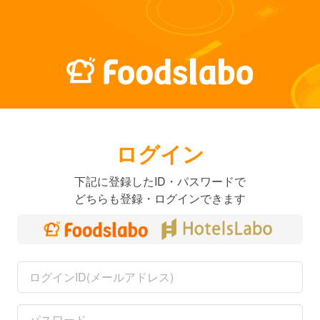
ログイン
下記に登録したID・パスワードで
どちらも登録・ログインできます