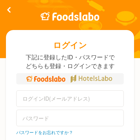
ログイン
下記に登録したID・パスワードで
どちらも登録・ログインできます
パスワードをお忘れですか？