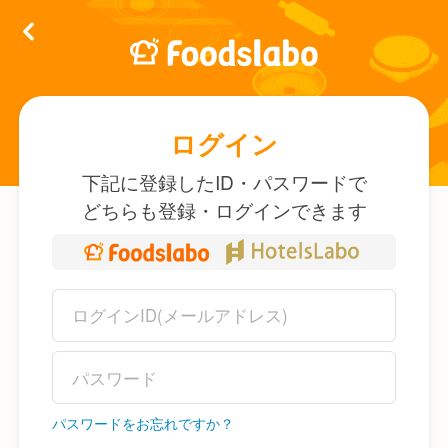
ログイン
下記に登録したID・パスワードで
どちらも登録・ログインできます
パスワードをお忘れですか？