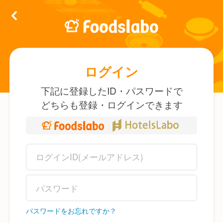
ログイン
下記に登録したID・パスワードで
どちらも登録・ログインできます
パスワードをお忘れですか？