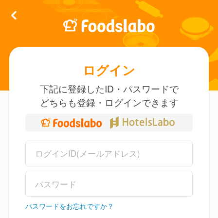
ログイン
下記に登録したID・パスワードで
どちらも登録・ログインできます
パスワードをお忘れですか？