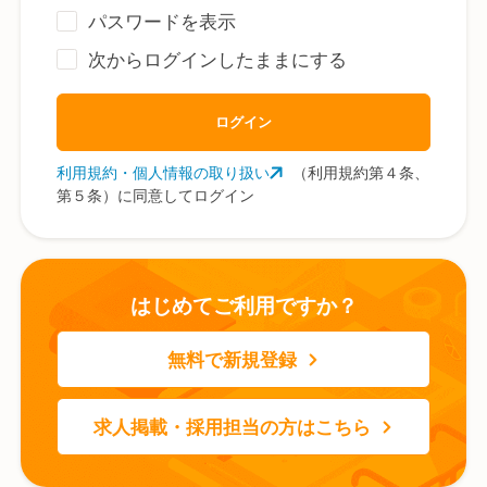
パスワードを表示
次からログインしたままにする
ログイン
利用規約・個人情報の取り扱い
（利用規約第４条、
第５条）に同意してログイン
はじめてご利用ですか？
無料で新規登録
求人掲載・採用担当の方はこちら