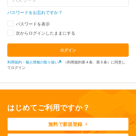
パスワードをお忘れですか？
パスワードを表示
次からログインしたままにする
ログイン
利用規約・個人情報の取り扱い
（利用規約第４条、第５条）に同意し
てログイン
はじめてご利用ですか？
無料で新規登録