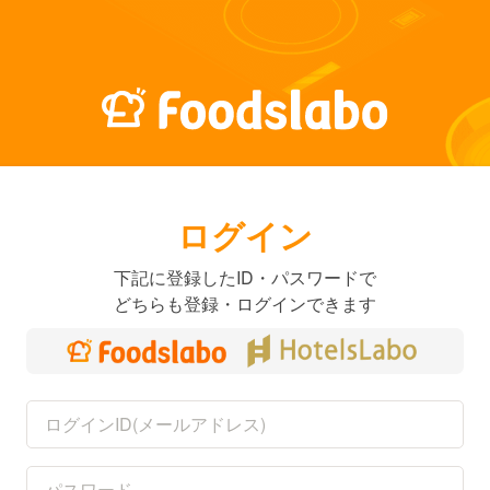
ログイン
下記に登録したID・パスワードで
どちらも登録・ログインできます