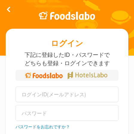
ログイン
下記に登録したID・パスワードで
どちらも登録・ログインできます
パスワードをお忘れですか？