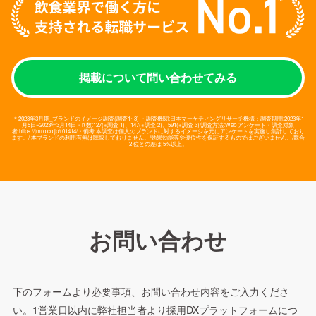
掲載について問い合わせてみる
＊2023年3月期_ブランドのイメージ調査(調査1~3) ・調査機関:日本マーケティングリサーチ機構：調査期間:2023年1
月5日~2023年3月14日・n 数:127(※調査 1)、147(※調査 2)、591(※調査 3)/調査方法:Web アンケート・調査対象
者:https://jmro.co.jp/r01414/・備考:本調査は個人のブランドに対するイメージを元にアンケートを実施し集計しており
ます。/ 本ブランドの利用有無は聴取しておりません。/効果効能等や優位性を保証するものではございません。/競合
2 位との差は 5%以上。
お問い合わせ
下
のフォームより必要事項、お問い合わせ内容をご入力くださ
い。
1営業日以内に弊社担当者より採用DXプラットフォームにつ